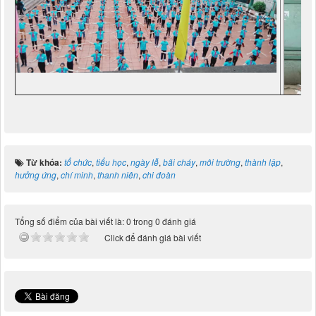
Từ khóa:
tổ chức
,
tiểu học
,
ngày lễ
,
bãi cháy
,
môi trường
,
thành lập
,
hưởng ứng
,
chí minh
,
thanh niên
,
chi đoàn
Tổng số điểm của bài viết là: 0 trong 0 đánh giá
Click để đánh giá bài viết