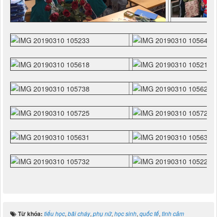
Từ khóa:
tiểu học
,
bãi cháy
,
phụ nữ
,
học sinh
,
quốc tế
,
tình cảm