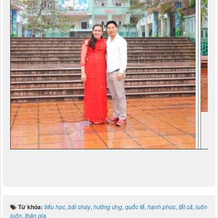
Từ khóa:
tiểu học
,
bãi cháy
,
hưởng ứng
,
quốc tế
,
hạnh phúc
,
tất cả
,
luôn
luôn
,
thân gia