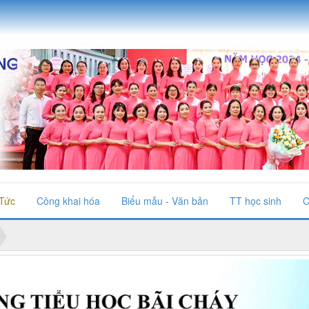
 Tức
Công khai hóa
Biểu mẫu - Văn bản
TT học sinh
C