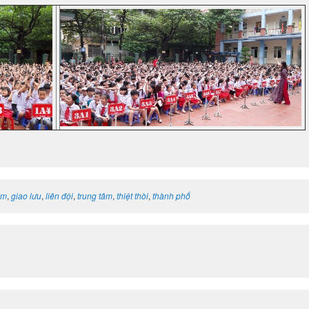
em
,
giao lưu
,
liên đội
,
trung tâm
,
thiệt thòi
,
thành phố