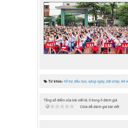
Từ khóa:
hỗ trợ
,
tiểu học
,
sáng ngày
,
bãi cháy
,
trẻ 
Tổng số điểm của bài viết là: 0 trong 0 đánh giá
Click để đánh giá bài viết
Ý kiến bạn đọc