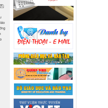
giáo
ướng
n
ao