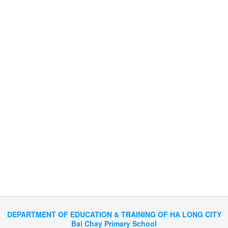
DEPARTMENT OF EDUCATION & TRAINING OF HA LONG CITY
Bai Chay Primary School