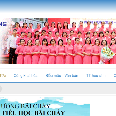
 Tức
Công khai hóa
Biểu mẫu - Văn bản
TT học sinh
C