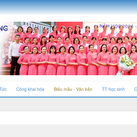
 Tức
Công khai hóa
Biểu mẫu - Văn bản
TT học sinh
C