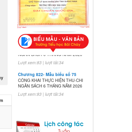
Chương 822- Mẫu biểu số 75
CÔNG KHAI THỰC HIỆN THU-CHI
NGÂN SÁCH 6 THÁNG NĂM 2026
Lượt xem:83 | lượt tải:34
Chương 822- Mẫu biểu số 75
CÔNG KHAI THỰC HIỆN THU-CHI
uy
NGÂN SÁCH 6 THÁNG NĂM 2026
Lượt xem:83 | lượt tải:34
èm