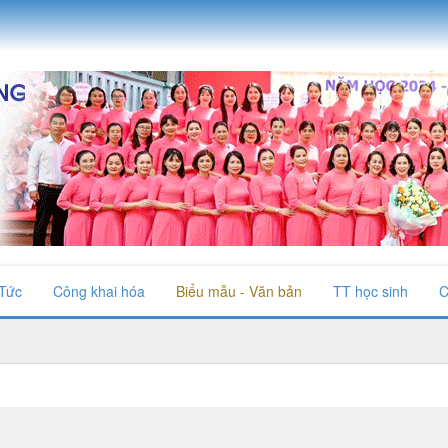
 Tức
Công khai hóa
Biểu mẫu - Văn bản
TT học sinh
C