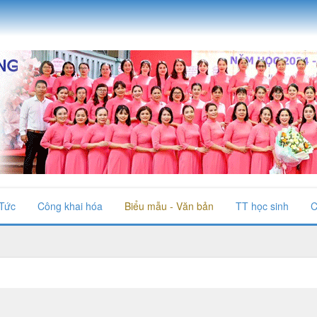
 Tức
Công khai hóa
Biểu mẫu - Văn bản
TT học sinh
C