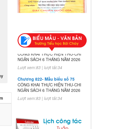
Chương 822- Mẫu biểu số 75
CÔNG KHAI THỰC HIỆN THU-CHI
NGÂN SÁCH 6 THÁNG NĂM 2026
Lượt xem:83 | lượt tải:34
Chương 822- Mẫu biểu số 75
uy
CÔNG KHAI THỰC HIỆN THU-CHI
NGÂN SÁCH 6 THÁNG NĂM 2026
Lượt xem:83 | lượt tải:34
èm