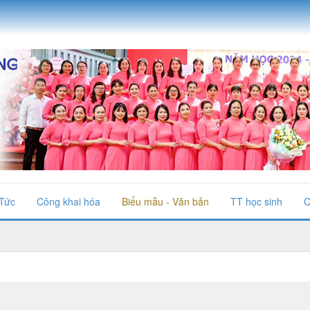
 Tức
Công khai hóa
Biểu mẫu - Văn bản
TT học sinh
C