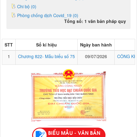
Chi bộ (0)
Phòng chống dịch Covid_19 (0)
Tổng số: 1 văn bản pháp quy
STT
Số kí hiệu
Ngày ban hành
1
Chương 822- Mẫu biểu số 75
09/07/2026
CÔNG KH
Chương 822- Mẫu biểu số 75
CÔNG KHAI THỰC HIỆN THU-CHI NGÂN SÁCH 6 THÁNG NĂM