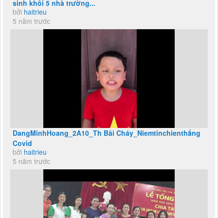
sinh khối 5 nhà trường...
bởi
haitrieu
5 năm trước
DangMinhHoang_2A10_Th Bãi Cháy_Niemtinchienthắng
Covid
bởi
haitrieu
5 năm trước