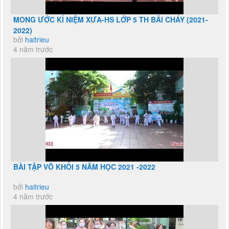
MONG ƯỚC KỈ NIỆM XƯA-HS LỚP 5 TH BÃI CHÁY (2021-
2022)
bởi
haitrieu
4 năm trước
BÀI TẬP VÕ KHỐI 5 NĂM HỌC 2021 -2022
bởi
haitrieu
4 năm trước