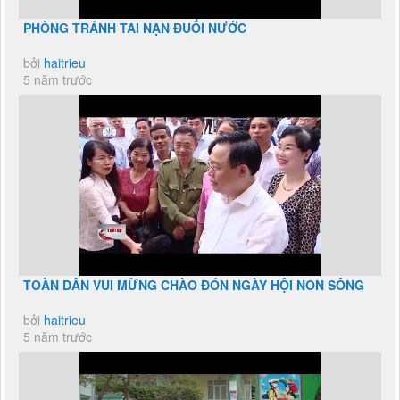
PHÒNG TRÁNH TAI NẠN ĐUỐI NƯỚC
bởi
haitrieu
5 năm trước
TOÀN DÂN VUI MỪNG CHÀO ĐÓN NGÀY HỘI NON SÔNG
bởi
haitrieu
5 năm trước