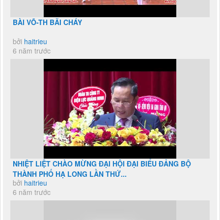
BÀI VÕ-TH BÃI CHÁY
bởi
haitrieu
6 năm trước
NHIỆT LIỆT CHÀO MỪNG ĐẠI HỘI ĐẠI BIỂU ĐẢNG BỘ
THÀNH PHỐ HẠ LONG LẦN THỨ...
bởi
haitrieu
6 năm trước