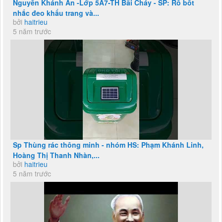
Nguyễn Khánh An -Lớp 5A7-TH Bãi Cháy - SP: Rô bốt
nhắc đeo khẩu trang và...
bởi
haitrieu
5 năm trước
Sp Thùng rác thông minh - nhóm HS: Phạm Khánh Linh,
Hoàng Thị Thanh Nhàn,...
bởi
haitrieu
5 năm trước