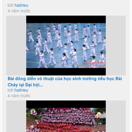
bởi
haitrieu
4 năm trước
Bài đồng diễn võ thuật của học sinh trường tiểu học Bãi
Cháy tại Đại hội...
bởi
haitrieu
4 năm trước