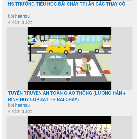
HS TRƯỜNG TIỂU HỌC BÃI CHÁY TRI ÂN CÁC THẦY CÔ
bởi
haitrieu
4 năm trước
TUYÊN TRUYỀN AN TOÀN GIAO THÔNG (LƯƠNG HÂN +
ĐÌNH HUY LỚP 5A1 TH BÃI CHÁY)
bởi
haitrieu
4 năm trước