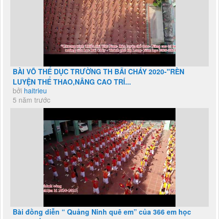
BÀI VÕ THỂ DỤC TRƯỜNG TH BÃI CHÁY 2020-"RÈN
LUYỆN THỂ THAO,NÂNG CAO TRÍ...
bởi
haitrieu
5 năm trước
Bài đồng diễn “ Quảng Ninh quê em” của 366 em học