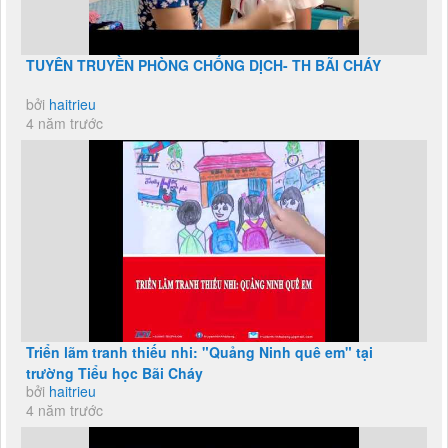
TUYÊN TRUYỀN PHÒNG CHỐNG DỊCH- TH BÃI CHÁY
bởi
haitrieu
4 năm trước
Triển lãm tranh thiếu nhi: "Quảng Ninh quê em" tại
trường Tiểu học Bãi Cháy
bởi
haitrieu
4 năm trước