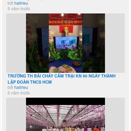
bởi
haitrieu
5 năm trước
TRƯỜNG TH BÃI CHÁY CẮM TRẠI KN 90 NGÀY THÀNH
LẬP ĐOÀN TNCS HCM
bởi
haitrieu
5 năm trước