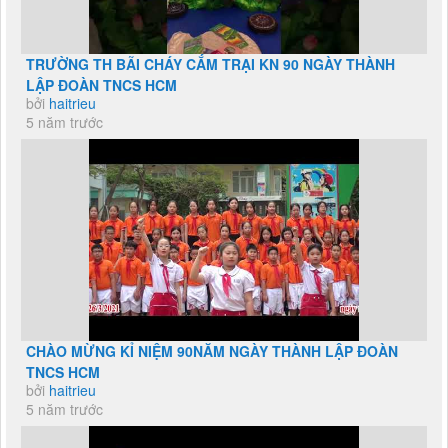
TRƯỜNG TH BÃI CHÁY CẮM TRẠI KN 90 NGÀY THÀNH
LẬP ĐOÀN TNCS HCM
bởi
haitrieu
5 năm trước
CHÀO MỪNG KỈ NIỆM 90NĂM NGÀY THÀNH LẬP ĐOÀN
TNCS HCM
bởi
haitrieu
5 năm trước