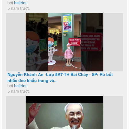
bởi
haitrieu
5 năm trước
Nguyễn Khánh An -Lớp 5A7-TH Bãi Cháy - SP: Rô bốt
nhắc đeo khẩu trang và...
bởi
haitrieu
5 năm trước