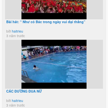
Bài hát: “ Như có Bác trong ngày vui đại thắng”
bởi
haitrieu
3 năm trước
CÁC ĐƯỜNG ĐUA NỮ
bởi
haitrieu
3 năm trước