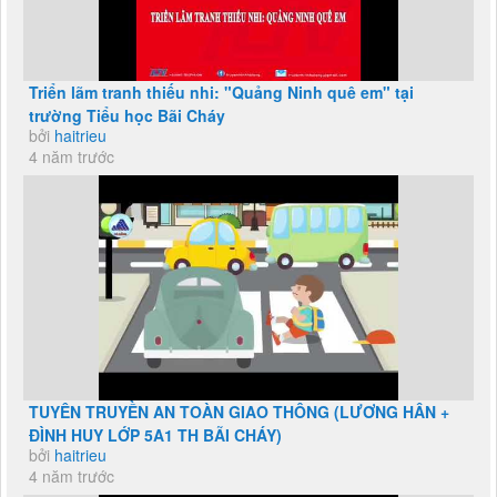
Triển lãm tranh thiếu nhi: "Quảng Ninh quê em" tại
trường Tiểu học Bãi Cháy
bởi
haitrieu
4 năm trước
TUYÊN TRUYỀN AN TOÀN GIAO THÔNG (LƯƠNG HÂN +
ĐÌNH HUY LỚP 5A1 TH BÃI CHÁY)
bởi
haitrieu
4 năm trước