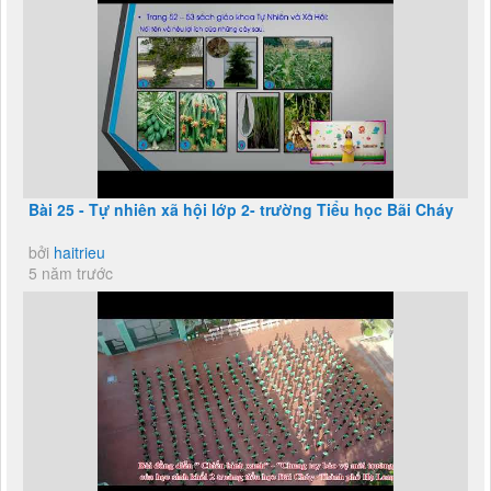
Bài 25 - Tự nhiên xã hội lớp 2- trường Tiểu học Bãi Cháy
bởi
haitrieu
5 năm trước