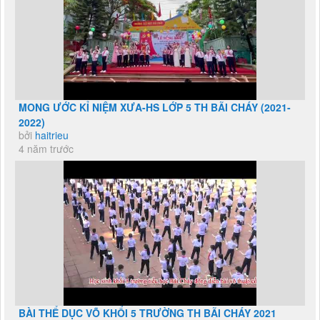
MONG ƯỚC KỈ NIỆM XƯA-HS LỚP 5 TH BÃI CHÁY (2021-
2022)
bởi
haitrieu
4 năm trước
BÀI THỂ DỤC VÕ KHỔI 5 TRƯỜNG TH BÃI CHÁY 2021