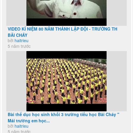
VIDEO KỈ NIỆM 80 NĂM THÁNH LẬP ĐỘI - TRƯỜNG TH
BÃI CHÁY
bởi
haitrieu
5 năm trước
Bài thể dục học sinh khối 3 trường tiểu học Bãi Cháy "
Mái trường em học...
bởi
haitrieu
5 năm trước