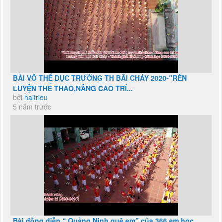
BÀI VÕ THỂ DỤC TRƯỜNG TH BÃI CHÁY 2020-"RÈN
LUYỆN THỂ THAO,NÂNG CAO TRÍ...
bởi
haitrieu
5 năm trước
Bài đồng diễn “ Quảng Ninh quê em” của 366 em học