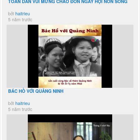
TOÀN DÂN VUI MỪNG CHÀO ĐÓN NGÀY HỘI NON SÔNG
bởi
haitrieu
5 năm trước
BÁC HỒ VỚI QUẢNG NINH
bởi
haitrieu
5 năm trước