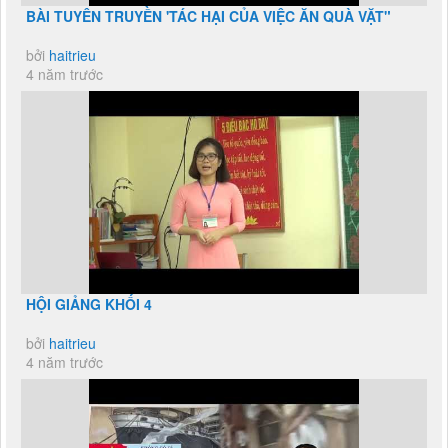
BÀI TUYÊN TRUYỀN 'TÁC HẠI CỦA VIỆC ĂN QUÀ VẶT"
bởi
haitrieu
4 năm trước
HỘI GIẢNG KHỐI 4
bởi
haitrieu
4 năm trước