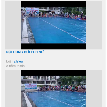
NỘI DUNG BƠI ẾCH NỮ
bởi
haitrieu
3 năm trước