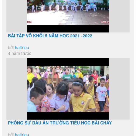
BÀI TẬP VÕ KHỐI 5 NĂM HỌC 2021 -2022
bởi
haitrieu
4 năm trước
PHÓNG SỰ DẤU ẤN TRƯỜNG TIỂU HỌC BÃI CHÁY
bởi
haitrieu