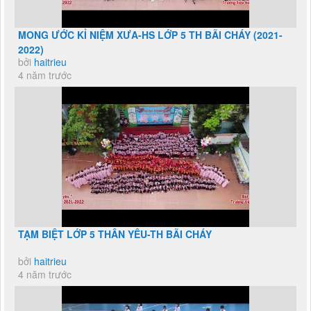
MONG ƯỚC KỈ NIỆM XƯA-HS LỚP 5 TH BÃI CHÁY (2021-
2022)
bởi
haitrieu
4 năm trước
TẠM BIỆT LỚP 5 THÂN YÊU-TH BÃI CHÁY
bởi
haitrieu
4 năm trước