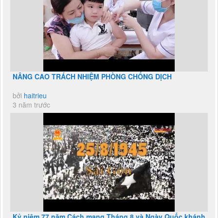
NÂNG CAO TRÁCH NHIỆM PHÒNG CHỐNG DỊCH
bởi
haitrieu
3 năm trước
Kỷ niệm 77 năm Cách mạng Tháng 8 và Ngày Quốc khánh