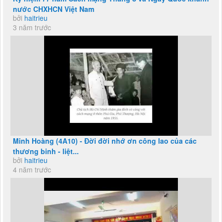
nước CHXHCN Việt Nam
bởi
haitrieu
3 năm trước
Minh Hoàng (4A10) - Đời đời nhớ ơn công lao của các
thương binh - liệt...
bởi
haitrieu
4 năm trước