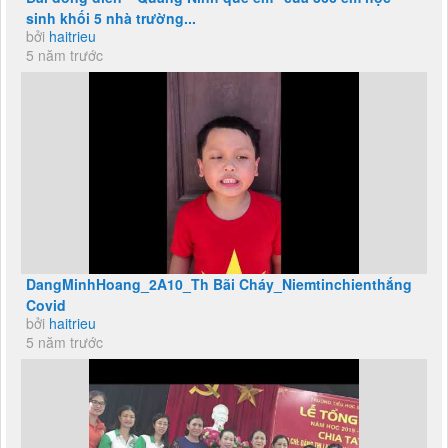
sinh khối 5 nhà trường...
bởi
haitrieu
5 năm trước
DangMinhHoang_2A10_Th Bãi Cháy_Niemtinchienthắng
Covid
bởi
haitrieu
5 năm trước