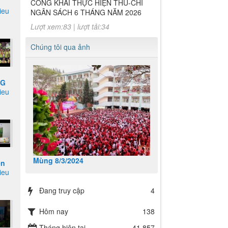
NGÂN SÁCH 6 THÁNG NĂM 2026
rieu
N
Lượt xem:83 | lượt tải:34
Chương 822- Mẫu biểu số 75
Chúng tôi qua ảnh
CÔNG KHAI THỰC HIỆN THU-CHI
NGÂN SÁCH 6 THÁNG NĂM 2026
Lượt xem:83 | lượt tải:34
NG
rieu
ỌC
ÁY
HẦY
Mùng 8/3/2024
ên
rieu
lớp
ng
Đang truy cập
4
ọc
áy
Hôm nay
138
Tháng hiện tại
41,857