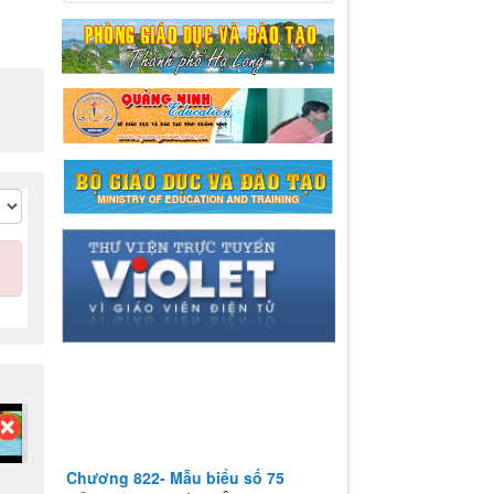
Chương 822- Mẫu biểu số 75
CÔNG KHAI THỰC HIỆN THU-CHI