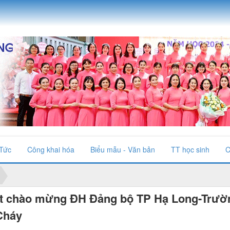
 Tức
Công khai hóa
Biểu mẫu - Văn bản
TT học sinh
C
iệt chào mừng ĐH Đảng bộ TP Hạ Long-Trườ
Cháy