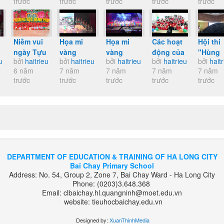
trước
trước
trước
trước
trước
Trường
- TRƯỜNG
gia Hội
gia Hội
ngoại
TH Bãi
HỌC
khoẻ Phù
khoẻ Phù
khóa B
Cháy
HẠNH
Đổng cấp
Đổng cấp
vệ môi
PHÚC
trường
trường
trường
Niềm vui
Họa mi
Họa mi
Các hoạt
Hội thi
nội...
nội...
ngày Tựu
vàng
vàng
động của
"Hùng
bởi
haitrieu
u
bởi
haitrieu
bởi
haitrieu
bởi
haitrieu
bởi
hait
trường NH
t
thành phố
thành phố
trường TH
biện c
6 năm
7 năm
7 năm
7 năm
7 năm
2019-2020
2019 -
2019 "múa
Bãi Cháy
sách e
trước
trước
trước
trước
trước
"Quảng
bức tranh
trong năm
yêu" n
i
Ninh miền
đồng nội"
học 2018-
2019 - 
i
đất thắm
2019
giải xu
xinh" -
sắc cấ
Đạt giải
thành..
Đặc...
DEPARTMENT OF EDUCATION & TRAINING OF HA LONG CITY
Bai Chay Primary School
Address: No. 54, Group 2, Zone 7, Bai Chay Ward - Ha Long City
Phone: (0203)3.648.368
Email: clbaichay.hl.quangninh@moet.edu.vn
website: tieuhocbaichay.edu.vn
Designed by:
XuanThinhMedia