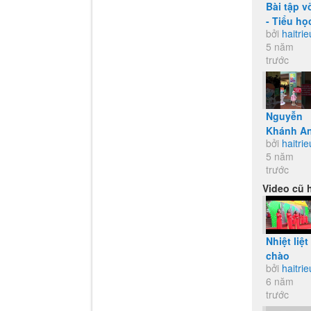
Bài tập v
- Tiểu họ
bởi
haitrie
Bãi Cháy
5 năm
trước
Nguyễn
Khánh A
bởi
haitrie
-Lớp 5A7
5 năm
TH Bãi
trước
Cháy - SP
Video cũ 
Rô bốt
nhắc đeo
khẩu
trang và..
Nhiệt liệt
chào
bởi
haitrie
mừng ĐH
6 năm
Đảng bộ
trước
TP Hạ