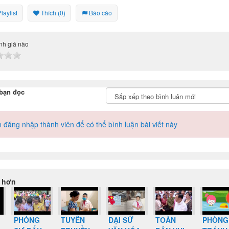
aylist
Thích (0)
Báo cáo
nh giá nào
bạn đọc
 đăng nhập thành viên để có thể bình luận bài viết này
 hơn
PHÓNG
TUYÊN
ĐẠI SỨ
TOÀN
PHÒNG