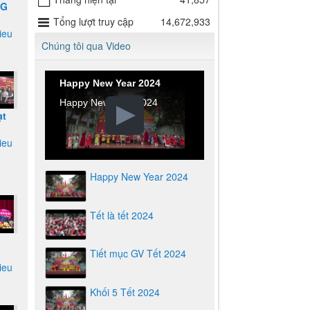
NG
Tổng lượt truy cập
14,672,933
rieu
Chúng tôi qua Video
ẠI
Happy New Year 2024
Happy New Year 2024
ạt
rieu
 TH
áy
c
Happy New Year 2024
020
Tết là tết 2024
Tiết mục GV Tết 2024
rieu
Khối 5 Tết 2024
I