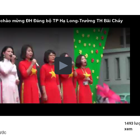
ệt chào mừng ĐH Đảng bộ TP Hạ Long-Trường TH Bãi Cháy
1493 lư
xem
ước