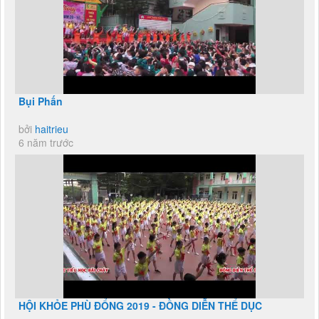
Bụi Phấn
bởi
haitrieu
6 năm trước
HỘI KHỎE PHÙ ĐỔNG 2019 - ĐỒNG DIỄN THỂ DỤC