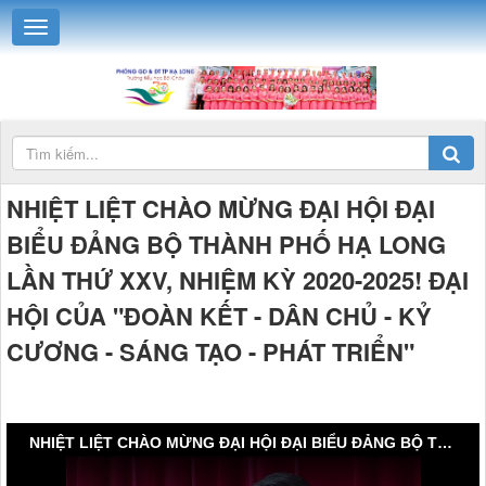
NHIỆT LIỆT CHÀO MỪNG ĐẠI HỘI ĐẠI
BIỂU ĐẢNG BỘ THÀNH PHỐ HẠ LONG
LẦN THỨ XXV, NHIỆM KỲ 2020-2025! ĐẠI
HỘI CỦA "ĐOÀN KẾT - DÂN CHỦ - KỶ
CƯƠNG - SÁNG TẠO - PHÁT TRIỂN"
NHIỆT LIỆT CHÀO MỪNG ĐẠI HỘI ĐẠI BIỂU ĐẢNG BỘ THÀNH PHỐ HẠ LONG LẦN THỨ XXV, NHIỆM KỲ 2020-2025! ĐẠI HỘI CỦA "ĐOÀN KẾT - DÂN CHỦ - KỶ CƯƠNG - SÁNG TẠO - PHÁT TRIỂN"