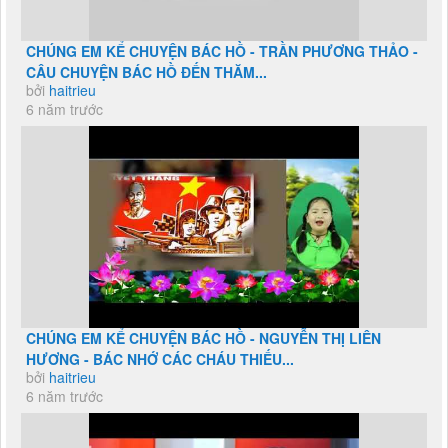
CHÚNG EM KỂ CHUYỆN BÁC HỒ - TRẦN PHƯƠNG THẢO -
CÂU CHUYỆN BÁC HỒ ĐẾN THĂM...
bởi
haitrieu
6 năm trước
CHÚNG EM KỂ CHUYỆN BÁC HỒ - NGUYỄN THỊ LIÊN
HƯƠNG - BÁC NHỚ CÁC CHÁU THIẾU...
bởi
haitrieu
6 năm trước