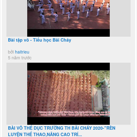
Bài tập võ - Tiểu học Bãi Cháy
bởi
haitrieu
5 năm trước
BÀI VÕ THỂ DỤC TRƯỜNG TH BÃI CHÁY 2020-"RÈN
LUYỆN THỂ THAO,NÂNG CAO TRÍ...