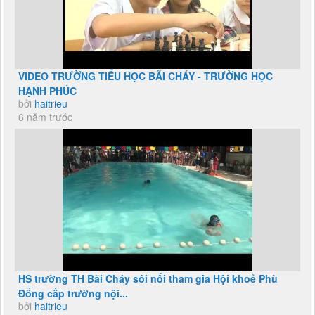
VIDEO TRƯỜNG TIỂU HỌC BÃI CHÁY - TRƯỜNG HỌC
HẠNH PHÚC
bởi
haitrieu
6 năm trước
HS trường TH Bãi Cháy sôi nổi tham gia Hội khoẻ Phù
Đổng cấp trường nội...
bởi
haitrieu