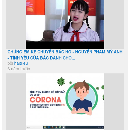
CHÚNG EM KỂ CHUYỆN BÁC HỒ - NGUYỄN PHẠM MỸ ANH
- TÌNH YÊU CỦA BÁC DÀNH CHO...
bởi
haitrieu
6 năm trước