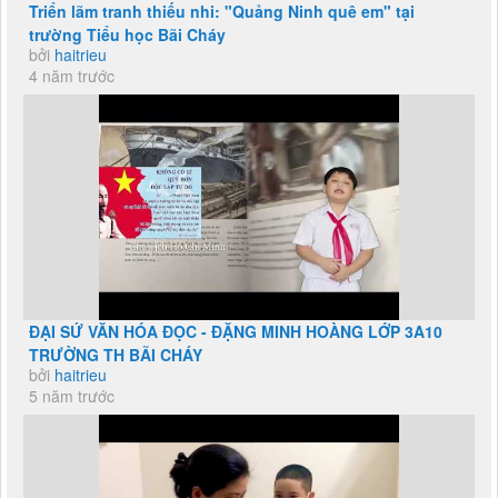
Triển lãm tranh thiếu nhi: "Quảng Ninh quê em" tại
trường Tiểu học Bãi Cháy
bởi
haitrieu
4 năm trước
ĐẠI SỨ VĂN HÓA ĐỌC - ĐẶNG MINH HOÀNG LỚP 3A10
TRƯỜNG TH BÃI CHÁY
bởi
haitrieu
5 năm trước