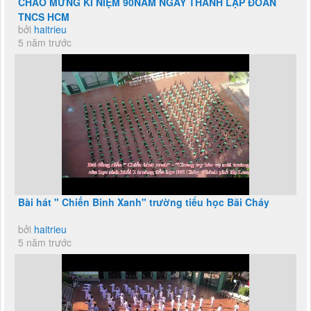
CHÀO MỪNG KỈ NIỆM 90NĂM NGÀY THÀNH LẬP ĐOÀN
TNCS HCM
bởi
haitrieu
5 năm trước
Bài hát " Chiến Binh Xanh" trường tiểu học Bãi Cháy
bởi
haitrieu
5 năm trước