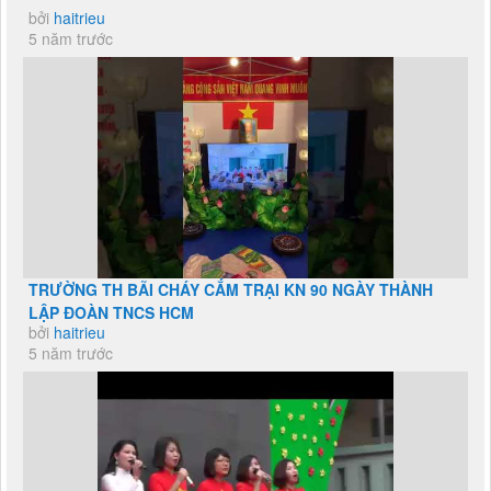
bởi
haitrieu
5 năm trước
TRƯỜNG TH BÃI CHÁY CẮM TRẠI KN 90 NGÀY THÀNH
LẬP ĐOÀN TNCS HCM
bởi
haitrieu
5 năm trước