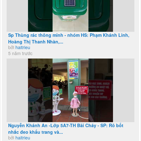
Sp Thùng rác thông minh - nhóm HS: Phạm Khánh Linh,
Hoàng Thị Thanh Nhàn,...
bởi
haitrieu
5 năm trước
Nguyễn Khánh An -Lớp 5A7-TH Bãi Cháy - SP: Rô bốt
nhắc đeo khẩu trang và...
bởi
haitrieu