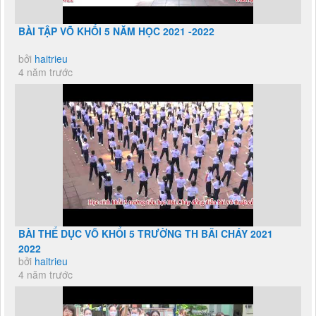
BÀI TẬP VÕ KHỐI 5 NĂM HỌC 2021 -2022
bởi
haitrieu
4 năm trước
BÀI THỂ DỤC VÕ KHỔI 5 TRƯỜNG TH BÃI CHÁY 2021
2022
bởi
haitrieu
4 năm trước