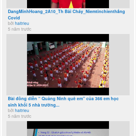
DangMinhHoang_2A10_Th Bãi Cháy_Niemtinchienthắng
Covid
bởi
haitrieu
5 năm trước
Bài đồng diễn “ Quảng Ninh quê em” của 366 em học
sinh khối 5 nhà trường...
bởi
haitrieu
5 năm trước