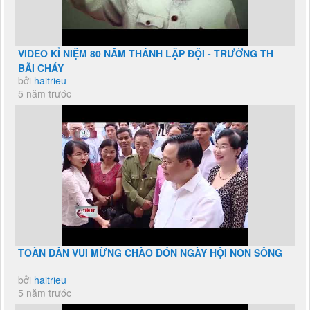
VIDEO KỈ NIỆM 80 NĂM THÁNH LẬP ĐỘI - TRƯỜNG TH
BÃI CHÁY
bởi
haitrieu
5 năm trước
TOÀN DÂN VUI MỪNG CHÀO ĐÓN NGÀY HỘI NON SÔNG
bởi
haitrieu
5 năm trước