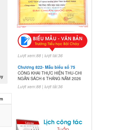
Chương 822- Mẫu biểu số 75
CÔNG KHAI THỰC HIỆN THU-CHI
NGÂN SÁCH 6 THÁNG NĂM 2026
Lượt xem:88 | lượt tải:36
Chương 822- Mẫu biểu số 75
CÔNG KHAI THỰC HIỆN THU-CHI
NGÂN SÁCH 6 THÁNG NĂM 2026
uy
Lượt xem:88 | lượt tải:36
èm