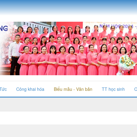
 Tức
Công khai hóa
Biểu mẫu - Văn bản
TT học sinh
C