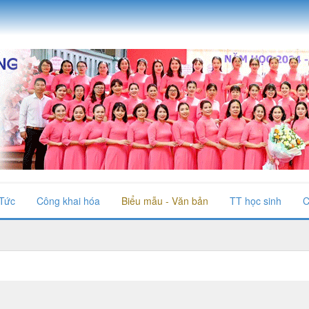
 Tức
Công khai hóa
Biểu mẫu - Văn bản
TT học sinh
C