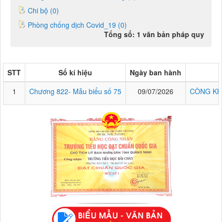
Chi bộ (0)
Phòng chống dịch Covid_19 (0)
Tổng số: 1 văn bản pháp quy
STT
Số kí hiệu
Ngày ban hành
1
Chương 822- Mẫu biểu số 75
09/07/2026
CÔNG KH
Chương 822- Mẫu biểu số 75
CÔNG KHAI THỰC HIỆN THU-CHI NGÂN SÁCH 6 THÁNG NĂM