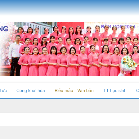
 Tức
Công khai hóa
Biểu mẫu - Văn bản
TT học sinh
C