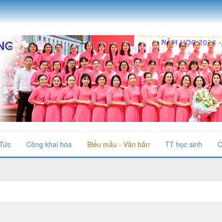
 Tức
Công khai hóa
Biểu mẫu - Văn bản
TT học sinh
C