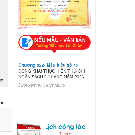
Chương 822- Mẫu biểu số 75
CÔNG KHAI THỰC HIỆN THU-CHI
NGÂN SÁCH 6 THÁNG NĂM 2026
Lượt xem:87 | lượt tải:35
Chương 822- Mẫu biểu số 75
CÔNG KHAI THỰC HIỆN THU-CHI
NGÂN SÁCH 6 THÁNG NĂM 2026
uy
Lượt xem:87 | lượt tải:35
èm