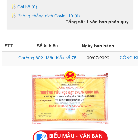
Chi bộ (0)
Phòng chống dịch Covid_19 (0)
Tổng số: 1 văn bản pháp quy
STT
Số kí hiệu
Ngày ban hành
1
Chương 822- Mẫu biểu số 75
09/07/2026
CÔNG KH
Chương 822- Mẫu biểu số 75
CÔNG KHAI THỰC HIỆN THU-CHI NGÂN SÁCH 6 THÁNG NĂM