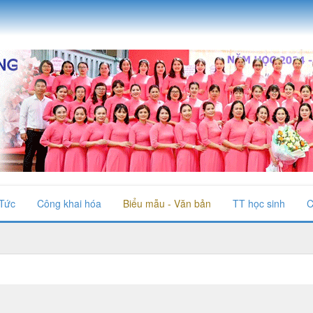
 Tức
Công khai hóa
Biểu mẫu - Văn bản
TT học sinh
C