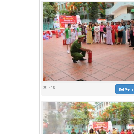
740
Xem 