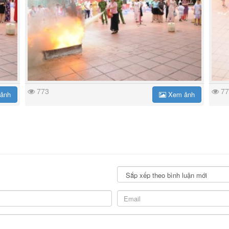
773
77
ảnh
Xem ảnh