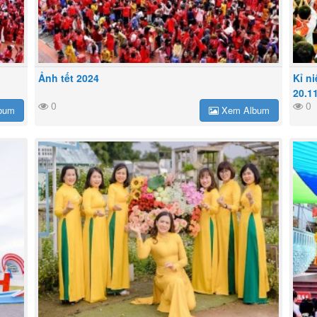
Ảnh tết 2024
Kỉ n
20.1
0
0
bum
Xem Album