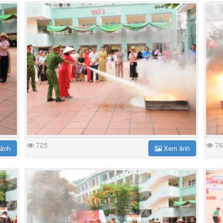
725
76
ảnh
Xem ảnh