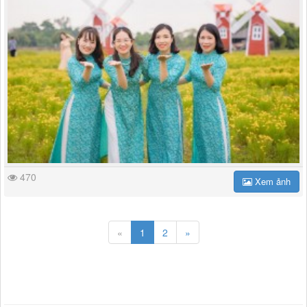
470
Xem ảnh
«
1
2
»