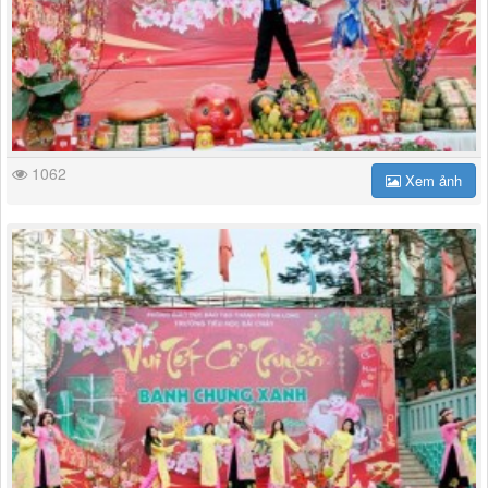
1062
Xem ảnh