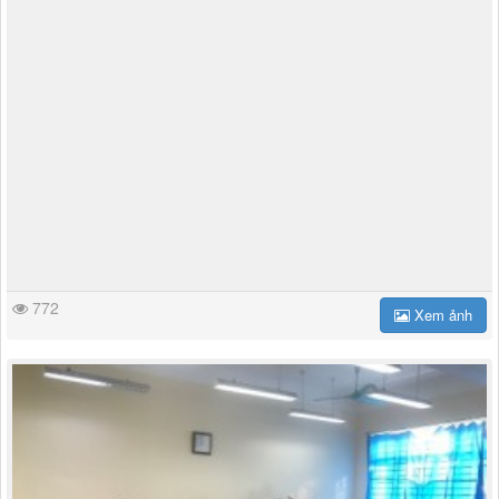
772
Xem ảnh