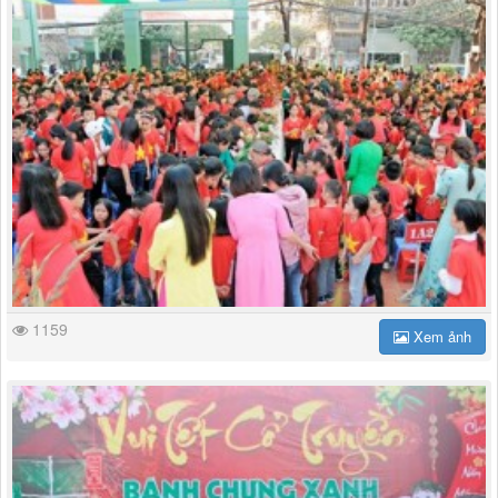
1159
Xem ảnh