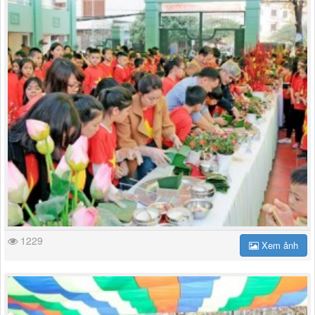
1229
Xem ảnh