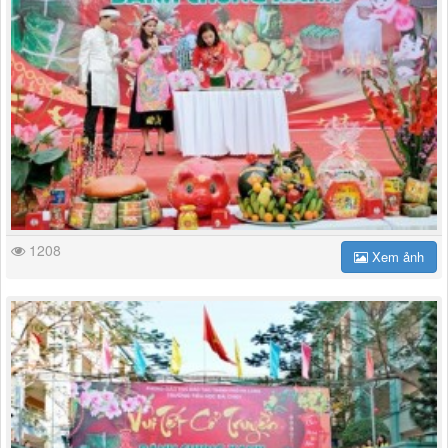
1208
Xem ảnh