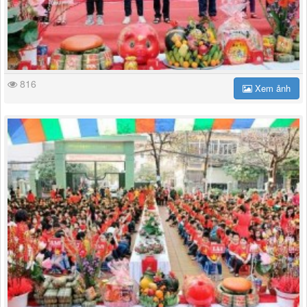
816
Xem ảnh