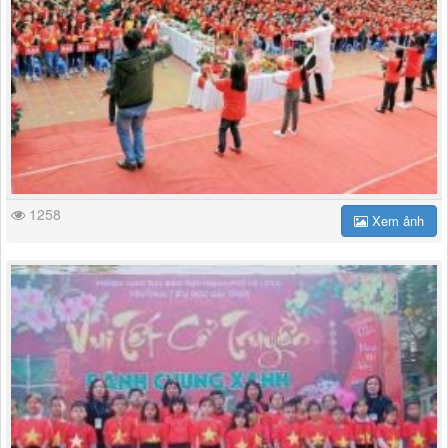
1258
Xem ảnh