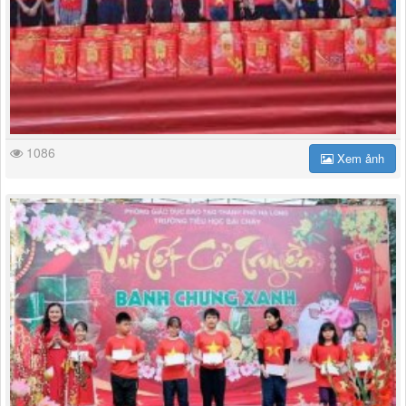
1086
Xem ảnh