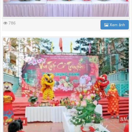
786
Xem ảnh