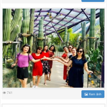
741
Xem ảnh