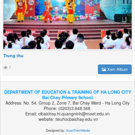
Trung thu
1
Xem Album
DEPARTMENT OF EDUCATION & TRAINING OF HA LONG CITY
Bai Chay Primary School
Address: No. 54, Group 2, Zone 7, Bai Chay Ward - Ha Long City
Phone: (0203)3.648.368
Email: clbaichay.hl.quangninh@moet.edu.vn
website: tieuhocbaichay.edu.vn
Designed by:
XuanThinhMedia