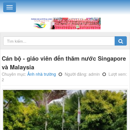
Cán bộ - giáo viên đến thăm nước Singapore
và Malaysia
Chuyên mục:
Ảnh nhà trường
Người đăng: admin
Lượt xem:
2