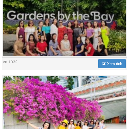
1032
Xem ảnh