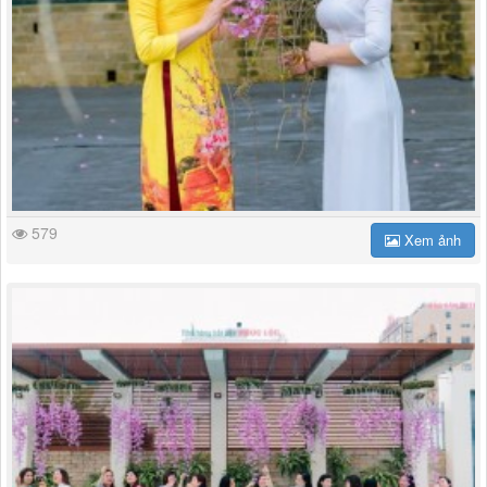
579
Xem ảnh