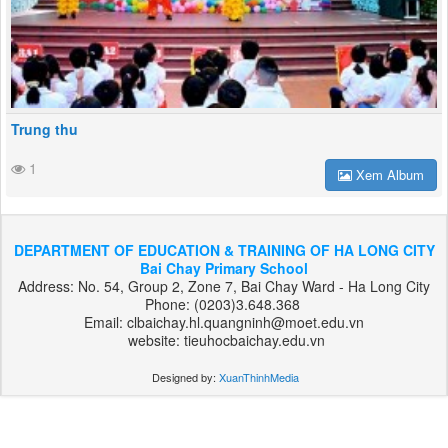
Trung thu
1
Xem Album
DEPARTMENT OF EDUCATION & TRAINING OF HA LONG CITY
Bai Chay Primary School
Address: No. 54, Group 2, Zone 7, Bai Chay Ward - Ha Long City
Phone: (0203)3.648.368
Email: clbaichay.hl.quangninh@moet.edu.vn
website: tieuhocbaichay.edu.vn
Designed by:
XuanThinhMedia
بت
303
هات