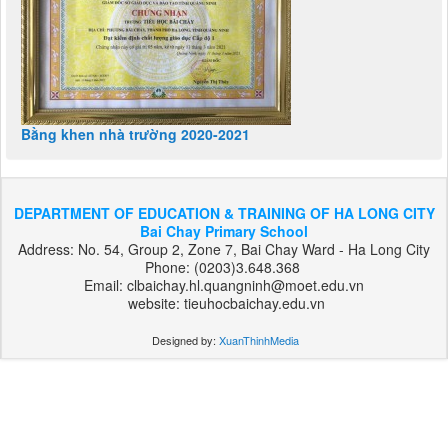
Bằng khen nhà trường 2020-2021
DEPARTMENT OF EDUCATION & TRAINING OF HA LONG CITY
Bai Chay Primary School
Address: No. 54, Group 2, Zone 7, Bai Chay Ward - Ha Long City
Phone: (0203)3.648.368
Email: clbaichay.hl.quangninh@moet.edu.vn
website: tieuhocbaichay.edu.vn
Designed by:
XuanThinhMedia
بت
303
هات
بت
بت