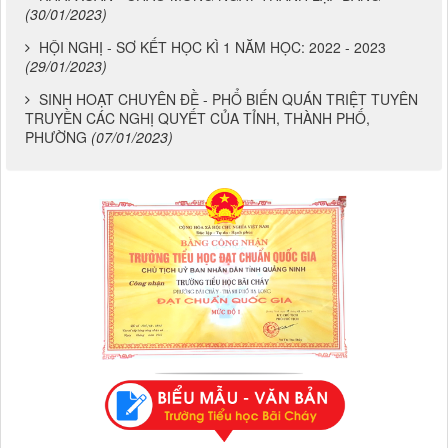
(30/01/2023)
HỘI NGHỊ - SƠ KẾT HỌC KÌ 1 NĂM HỌC: 2022 - 2023
(29/01/2023)
SINH HOẠT CHUYÊN ĐỀ - PHỔ BIẾN QUÁN TRIỆT TUYÊN
TRUYỀN CÁC NGHỊ QUYẾT CỦA TỈNH, THÀNH PHỐ,
PHƯỜNG
(07/01/2023)