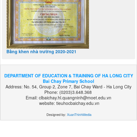
Bằng khen nhà trường 2020-2021
DEPARTMENT OF EDUCATION & TRAINING OF HA LONG CITY
Bai Chay Primary School
Address: No. 54, Group 2, Zone 7, Bai Chay Ward - Ha Long City
Phone: (0203)3.648.368
Email: clbaichay.hl.quangninh@moet.edu.vn
website: tieuhocbaichay.edu.vn
Designed by:
XuanThinhMedia
بت
303
هات