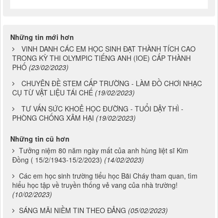
Những tin mới hơn
VINH DANH CÁC EM HỌC SINH ĐẠT THÀNH TÍCH CAO
TRONG KỲ THI OLYMPIC TIẾNG ANH (IOE) CẤP THÀNH
PHỐ
(23/02/2023)
CHUYÊN ĐỀ STEM CẤP TRƯỜNG - LÀM ĐỒ CHƠI NHẠC
CỤ TỪ VẬT LIỆU TÁI CHẾ
(19/02/2023)
TƯ VẤN SỨC KHOẺ HỌC ĐƯỜNG - TUỔI DẬY THÌ -
PHÒNG CHỐNG XÂM HẠI
(19/02/2023)
Những tin cũ hơn
Tưởng niệm 80 năm ngày mất của anh hùng liệt sĩ Kim
Đồng ( 15/2/1943-15/2/2023)
(14/02/2023)
Các em học sinh trường tiểu học Bãi Cháy tham quan, tìm
hiểu học tập về truyền thống vẻ vang của nhà trường!
(10/02/2023)