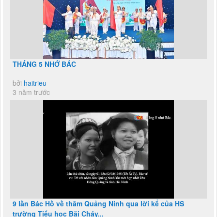
THÁNG 5 NHỚ BÁC
bởi
haitrieu
3 năm trước
9 lần Bác Hồ về thăm Quảng Ninh qua lời kể của HS
trường Tiểu học Bãi Cháy...