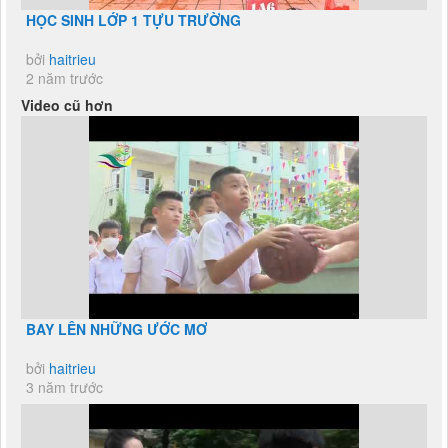
HỌC SINH LỚP 1 TỰU TRƯỜNG
bởi
haitrieu
2 năm trước
Video cũ hơn
BAY LÊN NHỮNG ƯỚC MƠ
bởi
haitrieu
3 năm trước