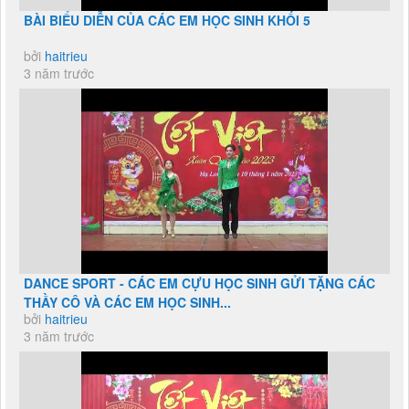
BÀI BIỂU DIỄN CỦA CÁC EM HỌC SINH KHỐI 5
bởi
haitrieu
3 năm trước
DANCE SPORT - CÁC EM CỰU HỌC SINH GỬI TẶNG CÁC
THẦY CÔ VÀ CÁC EM HỌC SINH...
bởi
haitrieu
3 năm trước