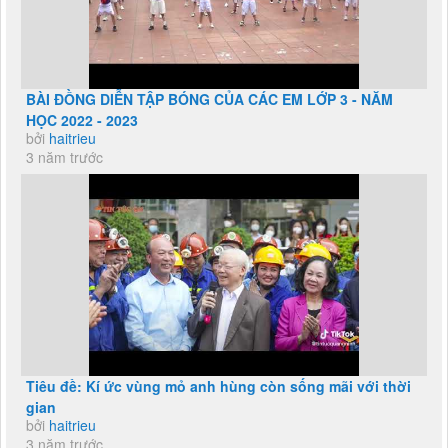
BÀI ĐỒNG DIỄN TẬP BÓNG CỦA CÁC EM LỚP 3 - NĂM
HỌC 2022 - 2023
bởi
haitrieu
3 năm trước
Tiêu đề: Kí ức vùng mỏ anh hùng còn sống mãi với thời
gian
bởi
haitrieu
3 năm trước