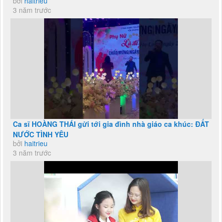
bởi
haitrieu
3 năm trước
Ca sĩ HOÀNG THÁI gửi tới gia đình nhà giáo ca khúc: ĐẤT
NƯỚC TÌNH YÊU
bởi
haitrieu
3 năm trước