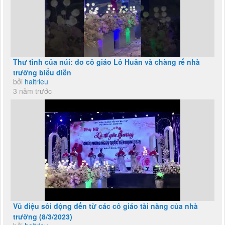
Thư tình của núi: do cô giáo Lô Huân và chàng rể nhà
trường biểu diễn
bởi
haitrieu
3 năm trước
Vũ điệu sôi động đến từ các cô giáo tài năng của nhà
trường (8/3/2023)