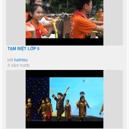
TẠM BIỆT LỚP 5
bởi
haitrieu
3 năm trước