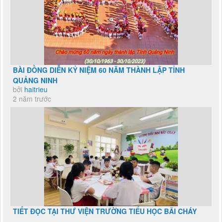
BÀI ĐỒNG DIỄN KỶ NIỆM 60 NĂM THÀNH LẬP TỈNH
QUẢNG NINH
bởi
haitrieu
2 năm trước
TIẾT ĐỌC TẠI THƯ VIỆN TRƯỜNG TIỂU HỌC BÃI CHÁY