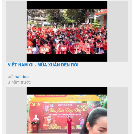
VIỆT NAM ƠI - MÙA XUÂN ĐẾN RỒI
bởi
haitrieu
3 năm trước