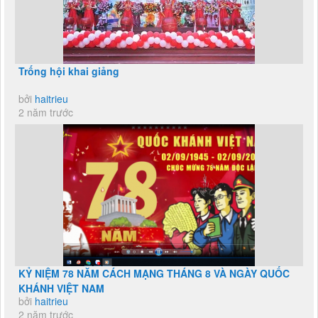
Trống hội khai giảng
bởi
haitrieu
2 năm trước
KỶ NIỆM 78 NĂM CÁCH MẠNG THÁNG 8 VÀ NGÀY QUỐC
KHÁNH VIỆT NAM
bởi
haitrieu
2 năm trước