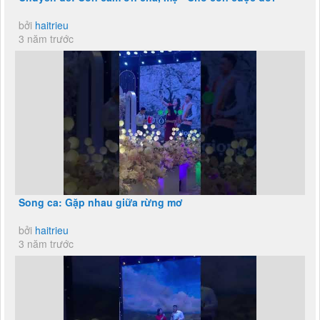
bởi
haitrieu
3 năm trước
Song ca: Gặp nhau giữa rừng mơ
bởi
haitrieu
3 năm trước