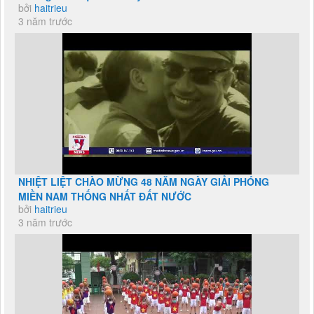
bởi
haitrieu
3 năm trước
NHIỆT LIỆT CHÀO MỪNG 48 NĂM NGÀY GIẢI PHÓNG
MIỀN NAM THỐNG NHẤT ĐẤT NƯỚC
bởi
haitrieu
3 năm trước