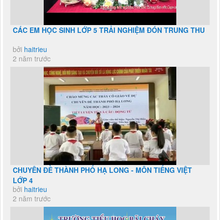
CÁC EM HỌC SINH LỚP 5 TRẢI NGHIỆM ĐÓN TRUNG THU
bởi
haitrieu
2 năm trước
CHUYÊN ĐỀ THÀNH PHỐ HẠ LONG - MÔN TIẾNG VIỆT
LỚP 4
bởi
haitrieu
2 năm trước