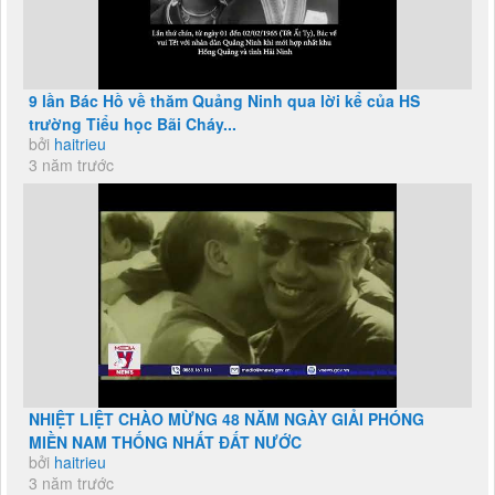
9 lần Bác Hồ về thăm Quảng Ninh qua lời kể của HS
trường Tiểu học Bãi Cháy...
bởi
haitrieu
3 năm trước
NHIỆT LIỆT CHÀO MỪNG 48 NĂM NGÀY GIẢI PHÓNG
MIỀN NAM THỐNG NHẤT ĐẤT NƯỚC
bởi
haitrieu
3 năm trước