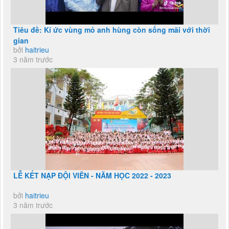
Tiêu đề: Kí ức vùng mỏ anh hùng còn sống mãi với thời
gian
bởi
haitrieu
3 năm trước
LỄ KẾT NẠP ĐỘI VIÊN - NĂM HỌC 2022 - 2023
bởi
haitrieu
3 năm trước