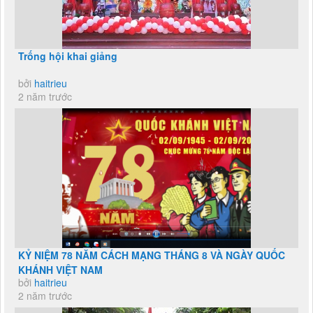
Trống hội khai giảng
bởi
haitrieu
2 năm trước
KỶ NIỆM 78 NĂM CÁCH MẠNG THÁNG 8 VÀ NGÀY QUỐC
KHÁNH VIỆT NAM
bởi
haitrieu
2 năm trước