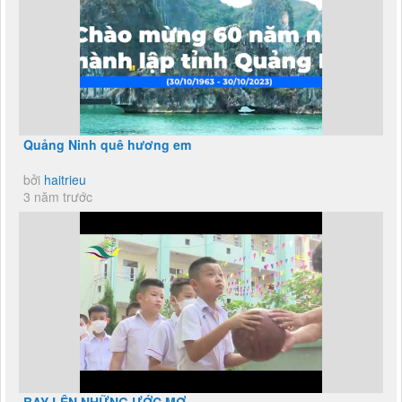
Quảng Ninh quê hương em
bởi
haitrieu
3 năm trước