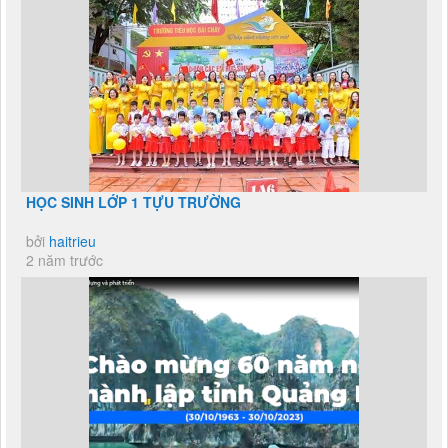
HỌC SINH LỚP 1 TỰU TRƯỜNG
bởi
haitrieu
2 năm trước