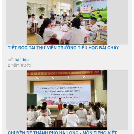
TIẾT ĐỌC TẠI THƯ VIỆN TRƯỜNG TIỂU HỌC BÃI CHÁY
bởi
haitrieu
2 năm trước
CHUYÊN ĐỀ THÀNH PHỐ HẠ LONG - MÔN TIẾNG VIỆT