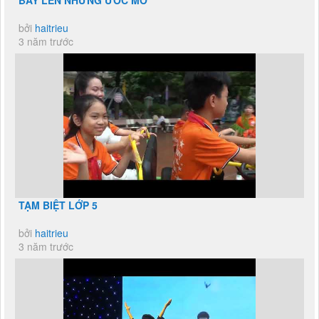
BAY LÊN NHỮNG ƯỚC MƠ
bởi
haitrieu
3 năm trước
TẠM BIỆT LỚP 5
bởi
haitrieu
3 năm trước