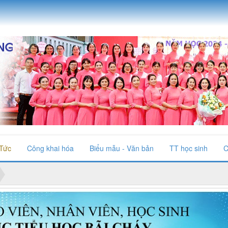
 Tức
Công khai hóa
Biểu mẫu - Văn bản
TT học sinh
C