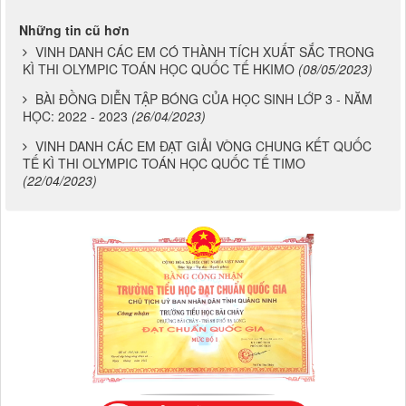
Những tin cũ hơn
VINH DANH CÁC EM CÓ THÀNH TÍCH XUẤT SẮC TRONG
KÌ THI OLYMPIC TOÁN HỌC QUỐC TẾ HKIMO
(08/05/2023)
BÀI ĐỒNG DIỄN TẬP BÓNG CỦA HỌC SINH LỚP 3 - NĂM
HỌC: 2022 - 2023
(26/04/2023)
VINH DANH CÁC EM ĐẠT GIẢI VÒNG CHUNG KẾT QUỐC
TẾ KÌ THI OLYMPIC TOÁN HỌC QUỐC TẾ TIMO
(22/04/2023)
Chương 822- Mẫu biểu số 75
CÔNG KHAI THỰC HIỆN THU-CHI NGÂN SÁCH 6 THÁNG NĂM