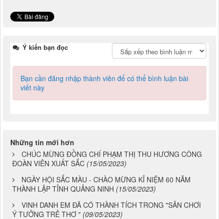
Ý kiến bạn đọc
Bạn cần đăng nhập thành viên để có thể bình luận bài
viết này
Những tin mới hơn
CHÚC MỪNG ĐỒNG CHÍ PHẠM THỊ THU HƯƠNG CÔNG
ĐOÀN VIÊN XUẤT SẮC
(15/05/2023)
NGÀY HỘI SẮC MÀU - CHÀO MỪNG KỈ NIỆM 60 NĂM
THÀNH LẬP TỈNH QUẢNG NINH
(15/05/2023)
VINH DANH EM ĐÃ CÓ THÀNH TÍCH TRONG "SÂN CHƠI
Ý TƯỞNG TRẺ THƠ "
(09/05/2023)