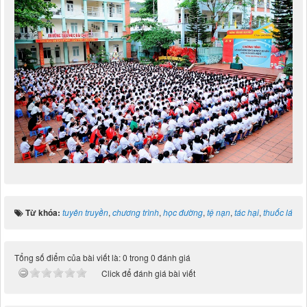
Từ khóa:
tuyên truyền
,
chương trình
,
học đường
,
tệ nạn
,
tác hại
,
thuốc lá
Tổng số điểm của bài viết là: 0 trong 0 đánh giá
Click để đánh giá bài viết