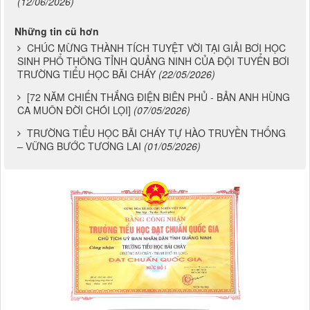
(12/06/2026)
Những tin cũ hơn
CHÚC MỪNG THÀNH TÍCH TUYỆT VỜI TẠI GIẢI BƠI HỌC
SINH PHỔ THÔNG TỈNH QUẢNG NINH CỦA ĐỘI TUYỂN BƠI
TRƯỜNG TIỂU HỌC BÃI CHÁY
(22/05/2026)
[72 NĂM CHIẾN THẮNG ĐIỆN BIÊN PHỦ - BẢN ANH HÙNG
CA MUÔN ĐỜI CHÓI LỌI]
(07/05/2026)
TRƯỜNG TIỂU HỌC BÃI CHÁY TỰ HÀO TRUYỀN THỐNG
– VỮNG BƯỚC TƯƠNG LAI
(01/05/2026)