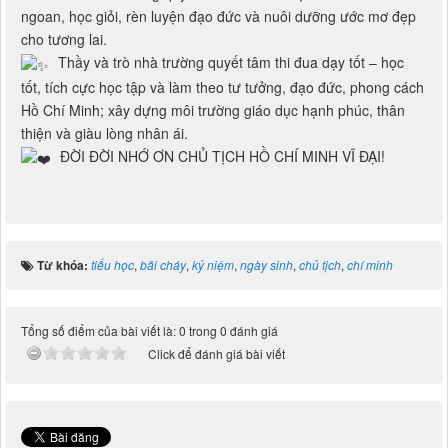
ngoan, học giỏi, rèn luyện đạo đức và nuôi dưỡng ước mơ đẹp
cho tương lai.
Thầy và trò nhà trường quyết tâm thi đua dạy tốt – học
tốt, tích cực học tập và làm theo tư tưởng, đạo đức, phong cách
Hồ Chí Minh; xây dựng môi trường giáo dục hạnh phúc, thân
thiện và giàu lòng nhân ái.
ĐỜI ĐỜI NHỚ ƠN CHỦ TỊCH HỒ CHÍ MINH VĨ ĐẠI!
Từ khóa:
tiểu học
,
bãi cháy
,
kỷ niệm
,
ngày sinh
,
chủ tịch
,
chí minh
Tổng số điểm của bài viết là: 0 trong 0 đánh giá
Click để đánh giá bài viết