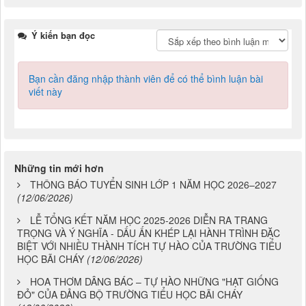
Ý kiến bạn đọc
Bạn cần đăng nhập thành viên để có thể bình luận bài
viết này
Những tin mới hơn
THÔNG BÁO TUYỂN SINH LỚP 1 NĂM HỌC 2026–2027
(12/06/2026)
LỄ TỔNG KẾT NĂM HỌC 2025-2026 DIỄN RA TRANG
TRỌNG VÀ Ý NGHĨA - DẤU ẤN KHÉP LẠI HÀNH TRÌNH ĐẶC
BIỆT VỚI NHIỀU THÀNH TÍCH TỰ HÀO CỦA TRƯỜNG TIỂU
HỌC BÃI CHÁY
(12/06/2026)
HOA THƠM DÂNG BÁC – TỰ HÀO NHỮNG "HẠT GIỐNG
ĐỎ" CỦA ĐẢNG BỘ TRƯỜNG TIỂU HỌC BÃI CHÁY