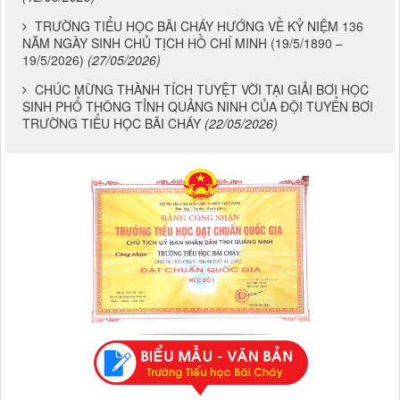
ĐỎ" CỦA ĐẢNG BỘ TRƯỜNG TIỂU HỌC BÃI CHÁY
(12/06/2026)
TRƯỜNG TIỂU HỌC BÃI CHÁY HƯỚNG VỀ KỶ NIỆM 136
NĂM NGÀY SINH CHỦ TỊCH HỒ CHÍ MINH (19/5/1890 –
19/5/2026)
(27/05/2026)
CHÚC MỪNG THÀNH TÍCH TUYỆT VỜI TẠI GIẢI BƠI HỌC
SINH PHỔ THÔNG TỈNH QUẢNG NINH CỦA ĐỘI TUYỂN BƠI
TRƯỜNG TIỂU HỌC BÃI CHÁY
(22/05/2026)
Chương 822- Mẫu biểu số 75
CÔNG KHAI THỰC HIỆN THU-CHI NGÂN SÁCH 6 THÁNG NĂM