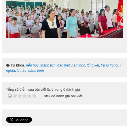
Từ khóa:
tiểu học
,
thành tích
,
đặc biệt
,
năm học
,
tổng kết
,
trang trọng
,
ý
nghĩa
,
tự hào
,
hành trình
Tổng số điểm của bài viết là: 0 trong 0 đánh giá
Click để đánh giá bài viết