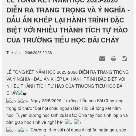
LỄ TỔNG KẾT NĂM HỌC 2025-2026
DIỄN RA TRANG TRỌNG VÀ Ý NGHĨA -
DẤU ẤN KHÉP LẠI HÀNH TRÌNH ĐẶC
BIỆT VỚI NHIỀU THÀNH TÍCH TỰ HÀO
CỦA TRƯỜNG TIỂU HỌC BÃI CHÁY
Thứ sáu - 12/06/2026 20:38
LỄ TỔNG KẾT NĂM HỌC 2025-2026 DIỄN RA TRANG TRỌNG
VÀ Ý NGHĨA - DẤU ẤN KHÉP LẠI HÀNH TRÌNH ĐẶC BIỆT VỚI
NHIỀU THÀNH TÍCH TỰ HÀO CỦA TRƯỜNG TIỂU HỌC BÃI
CHÁY
Ngày 25/5/2026, Trường Tiểu học Bãi Cháy long
trọng tổ chức “Đại hội cháu ngoan Bác Hồ; Lễ tổng kết năm
học; Tuyên dương học sinh xuất sắc; Chia tay học sinh lớp 5 và
bàn giao học sinh về nghỉ hè”.