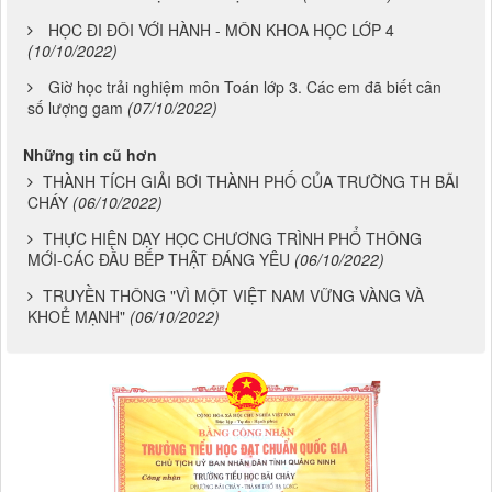
HỌC ĐI ĐÔI VỚI HÀNH - MÔN KHOA HỌC LỚP 4
(10/10/2022)
Giờ học trải nghiệm môn Toán lớp 3. Các em đã biết cân
số lượng gam
(07/10/2022)
Những tin cũ hơn
THÀNH TÍCH GIẢI BƠI THÀNH PHỐ CỦA TRƯỜNG TH BÃI
CHÁY
(06/10/2022)
THỰC HIỆN DẠY HỌC CHƯƠNG TRÌNH PHỔ THÔNG
MỚI-CÁC ĐẦU BẾP THẬT ĐÁNG YÊU
(06/10/2022)
TRUYỀN THÔNG "VÌ MỘT VIỆT NAM VỮNG VÀNG VÀ
KHOẺ MẠNH"
(06/10/2022)