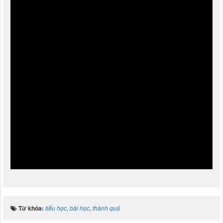
Từ khóa:
tiểu học
,
bài học
,
thành quả