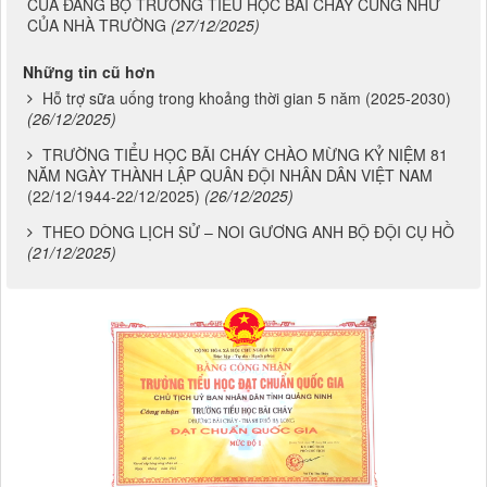
CỦA ĐẢNG BỘ TRƯỜNG TIỂU HỌC BÃI CHÁY CŨNG NHƯ
CỦA NHÀ TRƯỜNG
(27/12/2025)
Những tin cũ hơn
Hỗ trợ sữa uống trong khoảng thời gian 5 năm (2025-2030)
(26/12/2025)
TRƯỜNG TIỂU HỌC BÃI CHÁY CHÀO MỪNG KỶ NIỆM 81
NĂM NGÀY THÀNH LẬP QUÂN ĐỘI NHÂN DÂN VIỆT NAM
(22/12/1944-22/12/2025)
(26/12/2025)
THEO DÒNG LỊCH SỬ – NOI GƯƠNG ANH BỘ ĐỘI CỤ HỒ
(21/12/2025)