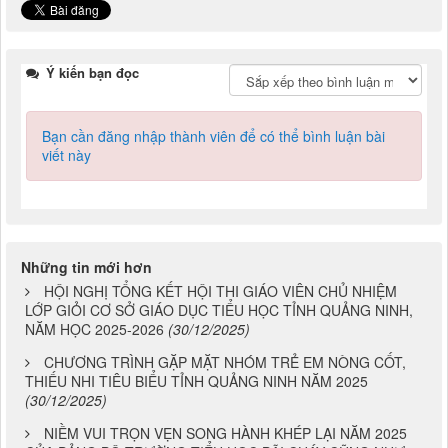
Ý kiến bạn đọc
Bạn cần đăng nhập thành viên để có thể bình luận bài
viết này
Những tin mới hơn
HỘI NGHỊ TỔNG KẾT HỘI THI GIÁO VIÊN CHỦ NHIỆM
LỚP GIỎI CƠ SỞ GIÁO DỤC TIỂU HỌC TỈNH QUẢNG NINH,
NĂM HỌC 2025-2026
(30/12/2025)
CHƯƠNG TRÌNH GẶP MẶT NHÓM TRẺ EM NÒNG CỐT,
THIẾU NHI TIÊU BIỂU TỈNH QUẢNG NINH NĂM 2025
(30/12/2025)
NIỀM VUI TRỌN VẸN SONG HÀNH KHÉP LẠI NĂM 2025