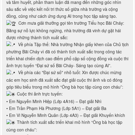
và tâm huyết, phần tham luận đã mang đến những góc nhìn
sâu sắc về việc kết nối tri thức số giữa nhà trường và cộng
đồng, cũng như cách ứng dụng AI trong học tập sáng tạo.
Cơn mưa giải thưởng gọi tên trường Tiểu học Bãi Cháy:
Bằng sự nỗ lực không ngừng, nhà trường đã vinh dự gặt hái
được những thành tích xuất sắc:
Về phía Tập thể: Nhà trường Nhận giấy khen của Chủ tịch
phường Bãi Cháy vì đã có thành tích xuất sắc trong công tác
triển khai chiến dịch cao điểm phổ cập số cộng đồng và cuộc thi
ảnh trực tuyến “Đại sứ số Bãi Cháy- Sáng tạo cùng AI”.
Về phía các "Đại sứ số" nhỏ tuổi: Xin được chúc mừng
các em học sinh đã xuất sắc đạt giải cuộc thi ảnh và có đóng
góp tiêu biểu trong mô hình “Ông bà học tập cùng con cháu”:
Cuộc thi ảnh trực tuyến:
• Em Nguyễn Minh Hiệp (Lớp 4A16) – Đạt giải Nhì
• Em Trần Phạm Hà Phương (Lớp 5A1) – Đạt giải Ba
• Em Vi Nguyễn Minh Quân (Lớp 4A3) – Đạt giải Khuyến khích
Thành tích xuất sắc triển khai mô hình “Ông bà học tập
cùng con cháu”: