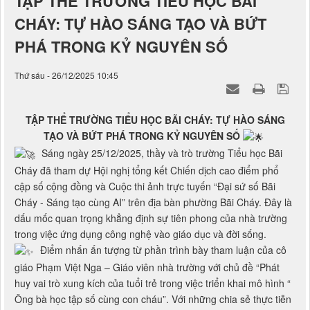
CHÁY: TỰ HÀO SÁNG TẠO VÀ BỨT
PHÁ TRONG KỶ NGUYÊN SỐ
Thứ sáu - 26/12/2025 10:45
TẬP THỂ TRƯỜNG TIỂU HỌC BÃI CHÁY: TỰ HÀO SÁNG
TẠO VÀ BỨT PHÁ TRONG KỶ NGUYÊN SỐ
Sáng ngày 25/12/2025, thầy và trò trường Tiểu học Bãi
Cháy đã tham dự Hội nghị tổng kết Chiến dịch cao điểm phổ
cập số cộng đồng và Cuộc thi ảnh trực tuyến “Đại sứ số Bãi
Cháy - Sáng tạo cùng AI” trên địa bàn phường Bãi Cháy. Đây là
dấu mốc quan trọng khẳng định sự tiên phong của nhà trường
trong việc ứng dụng công nghệ vào giáo dục và đời sống.
Điểm nhấn ấn tượng từ phần trình bày tham luận của cô
giáo Phạm Việt Nga – Giáo viên nhà trường với chủ đề “Phát
huy vai trò xung kích của tuổi trẻ trong việc triển khai mô hình “
Ông bà học tập số cùng con cháu”. Với những chia sẻ thực tiễn