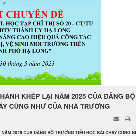
 HÀNH KHÉP LẠI NĂM 2025 CỦA ĐẢNG BỘ
HÁY CŨNG NHƯ CỦA NHÀ TRƯỜNG
I NĂM 2025 CỦA ĐẢNG BỘ TRƯỜNG TIỂU HỌC BÃI CHÁY CŨNG 