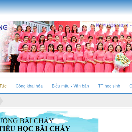
 Tức
Công khai hóa
Biểu mẫu - Văn bản
TT học sinh
C