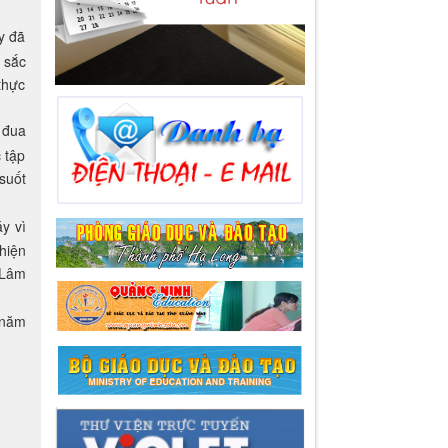
y đã
 sắc
thực
 đua
 tập
suốt
y vì
hiện
 Lâm
 năm