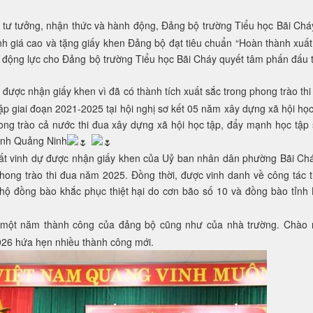
g tư tưởng, nhận thức và hành động, Đảng bộ trường Tiểu học Bãi Chá
 giá cao và tặng giấy khen Đảng bộ đạt tiêu chuẩn “Hoàn thành xuất
à động lực cho Đảng bộ trường Tiểu học Bãi Cháy quyết tâm phấn đấu 
 được nhận giấy khen vì đã có thành tích xuất sắc trong phong trào thi
ập giai đoạn 2021-2025 tại hội nghị sơ kết 05 năm xây dựng xã hội học
ng trào cả nước thi đua xây dựng xã hội học tập, đẩy mạnh học tập 
tỉnh Quảng Ninh
ất vinh dự được nhận giấy khen của Uỷ ban nhân dân phường Bãi Chá
 phong trào thi đua năm 2025. Đồng thời, được vinh danh về công tác t
hộ đồng bào khắc phục thiệt hại do cơn bão số 10 và đồng bào tỉnh
i một năm thành công của đảng bộ cũng như của nhà trường. Chào
26 hứa hẹn nhiều thành công mới.