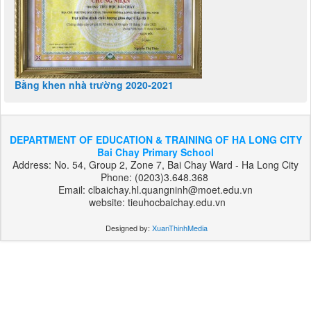
Bằng khen nhà trường 2020-2021
DEPARTMENT OF EDUCATION & TRAINING OF HA LONG CITY
Bai Chay Primary School
Address: No. 54, Group 2, Zone 7, Bai Chay Ward - Ha Long City
Phone: (0203)3.648.368
Email: clbaichay.hl.quangninh@moet.edu.vn
website: tieuhocbaichay.edu.vn
Designed by:
XuanThinhMedia
بت
303
هات
بت
بت
فوروارد