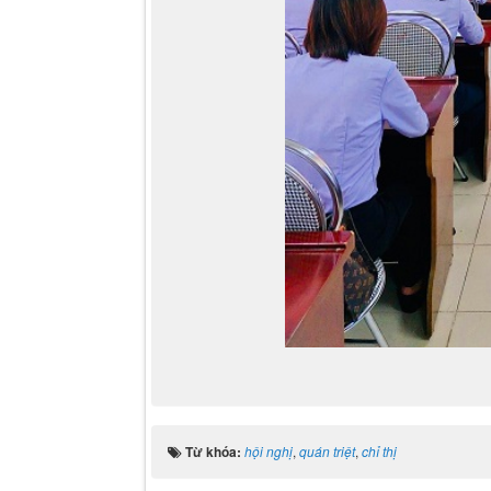
Từ khóa:
hội nghị
,
quán triệt
,
chỉ thị
Tổng số điểm của bài viết là: 0 trong 0 đánh giá
Click để đánh giá bài viết