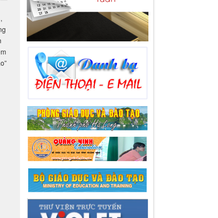
n
ệm
ạo”