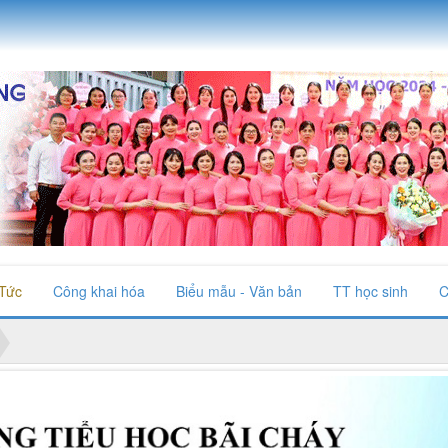
 Tức
Công khai hóa
Biểu mẫu - Văn bản
TT học sinh
C