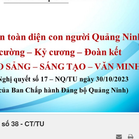
ị số 38 - CT/TU
ãi Cháy đã tổ chức tuyên truyền quán triệt tới 100% Cán bộ, Đảng viên
T/ TU ngày 05/9/2023 của Ban thường vụ tỉnh Quảng Ninh về Tăng cườ