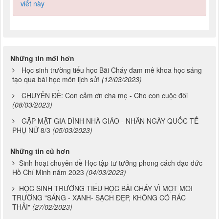
viết này
Những tin mới hơn
Học sinh trường tiểu học Bãi Cháy đam mê khoa học sáng
tạo qua bài học môn lịch sử!
(12/03/2023)
CHUYÊN ĐỀ: Con cảm ơn cha mẹ - Cho con cuộc đời
(08/03/2023)
GẶP MẶT GIA ĐÌNH NHÀ GIÁO - NHÂN NGÀY QUỐC TẾ
PHỤ NỮ 8/3
(05/03/2023)
Những tin cũ hơn
Sinh hoạt chuyên đề Học tập tư tưởng phong cách đạo đức
Hồ Chí Minh năm 2023
(04/03/2023)
HỌC SINH TRƯỜNG TIỂU HỌC BÃI CHÁY VÌ MỘT MÔI
TRƯỜNG "SÁNG - XANH- SẠCH ĐẸP, KHÔNG CÓ RÁC
THẢI"
(27/02/2023)