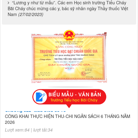
“Lương y như từ mẫu”. Các em Học sinh trường Tiểu Cháy
Bãi Cháy chúc mừng các y, bác sỹ nhân ngày Thầy thuốc Việt
Nam
(27/02/2023)
Chương 822- Mẫu biểu số 75
CÔNG KHAI THỰC HIỆN THU-CHI NGÂN SÁCH 6 THÁNG NĂM
2026
Lượt xem:84 | lượt tải:34
Chương 822- Mẫu biểu số 75
CÔNG KHAI THỰC HIỆN THU-CHI NGÂN SÁCH 6 THÁNG NĂM