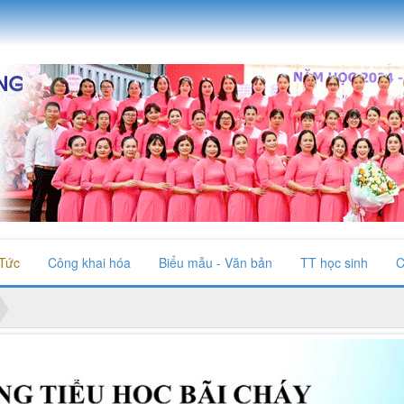
 Tức
Công khai hóa
Biểu mẫu - Văn bản
TT học sinh
C