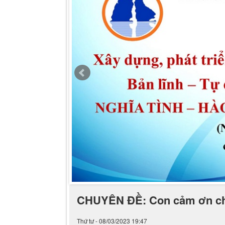
CHUYÊN ĐỀ: Con cảm ơn cha
Thứ tư - 08/03/2023 19:47
Diễn giả Hiểu Linh - Thiên sứ trao yêu thương
con cuộc đời. Dù tuổi còn nhỏ nhưng những giọ