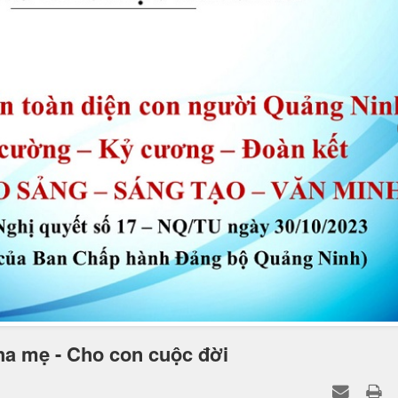
 mẹ - Cho con cuộc đời
 giúp học sinh thay đổi bản thân. Biết yêu thương cha mẹ, thầy cô đã c
t nước mắt đã lăn dài trên má, yêu thương đong đầy luôn đọng lại.