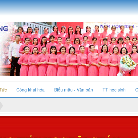
 Tức
Công khai hóa
Biểu mẫu - Văn bản
TT học sinh
C