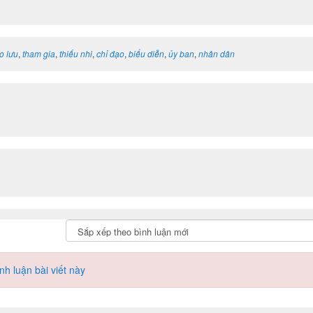
o lưu
,
tham gia
,
thiếu nhi
,
chỉ đạo
,
biểu diễn
,
ủy ban
,
nhân dân
h luận bài viết này