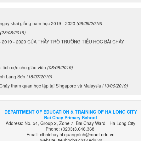
 ngày khai giảng năm học 2019 - 2020
(06/09/2019)
(28/08/2019)
2019 - 2020 CỦA THẦY TRÒ TRƯỜNG TIỂU HỌC BÃI CHÁY
 tích cực cho giáo viên
(06/08/2019)
ỉnh Lạng Sơn
(18/07/2019)
 Cháy tham quan học tập tại Singapore và Malaysia
(10/06/2019)
DEPARTMENT OF EDUCATION & TRAINING OF HA LONG CITY
Bai Chay Primary School
Address: No. 54, Group 2, Zone 7, Bai Chay Ward - Ha Long City
Phone: (0203)3.648.368
Email: clbaichay.hl.quangninh@moet.edu.vn
website: tieuhocbaichay.edu.vn