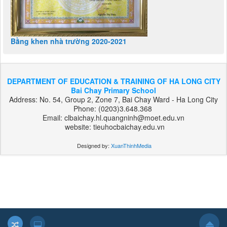
Bằng khen nhà trường 2020-2021
DEPARTMENT OF EDUCATION & TRAINING OF HA LONG CITY
Bai Chay Primary School
Address: No. 54, Group 2, Zone 7, Bai Chay Ward - Ha Long City
Phone: (0203)3.648.368
Email: clbaichay.hl.quangninh@moet.edu.vn
website: tieuhocbaichay.edu.vn
Designed by:
XuanThinhMedia
بت
303
هات
بت
بت
فوروارد
بت
فوروارد