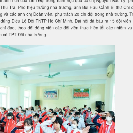
 thành tích của Liên Đội trong năm học qua có chị Nguyễn Bảo Ly- ph
 Thu Trà -Phó hiệu trưởng nhà trường, anh Bùi Hữu Cảnh-Bí thư Chi 
 và các anh chị Đoàn viên, phụ trách 20 chi đội trong nhà trường. T
 đúng Điều Lệ Đội TNTP Hồ Chí Minh. Đại hội đã bầu ra 15 đội viên 
chỉ đạo, theo dõi động viên các đội viên thực hiện tốt các nhiệm vụ
ủa cô TPT Đội nhà trường.