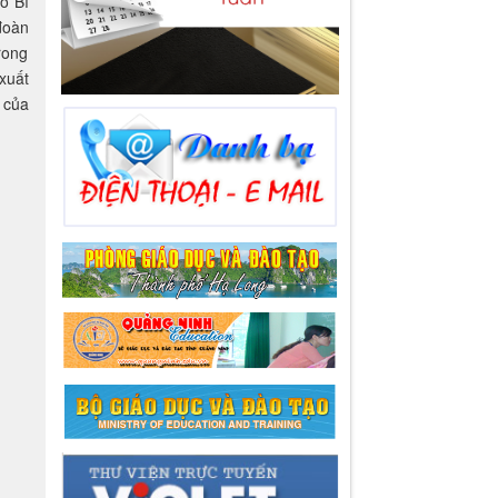
ó Bí
đoàn
rong
xuất
 của