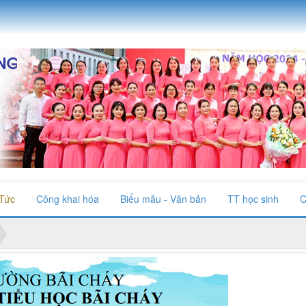
 Tức
Công khai hóa
Biểu mẫu - Văn bản
TT học sinh
C