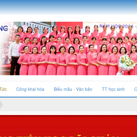
 Tức
Công khai hóa
Biểu mẫu - Văn bản
TT học sinh
C