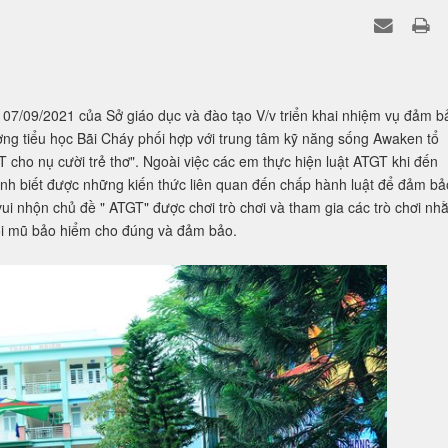
7/09/2021 của Sở giáo dục và đào tạo V/v triển khai nhiệm vụ đảm b
ng tiểu học Bãi Cháy phối hợp với trung tâm kỹ năng sống Awaken tổ
cho nụ cười trẻ thơ". Ngoài việc các em thực hiện luật ATGT khi đến
nh biết được những kiến thức liên quan đến chấp hành luật để đảm bả
ui nhộn chủ đề " ATGT" được chơi trò chơi và tham gia các trò chơi nh
ội mũ bảo hiểm cho đúng và đảm bảo.