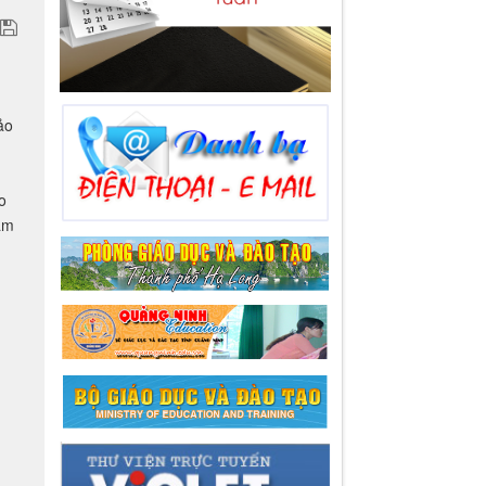
ảo
o
ằm