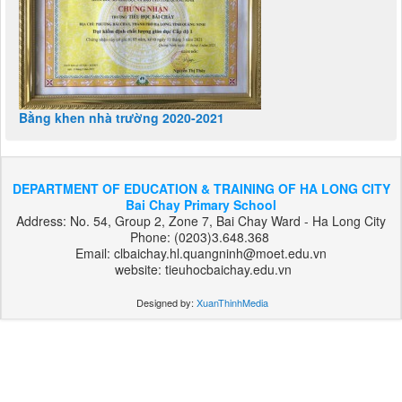
Bằng khen nhà trường 2020-2021
DEPARTMENT OF EDUCATION & TRAINING OF HA LONG CITY
Bai Chay Primary School
Address: No. 54, Group 2, Zone 7, Bai Chay Ward - Ha Long City
Phone: (0203)3.648.368
Email: clbaichay.hl.quangninh@moet.edu.vn
website: tieuhocbaichay.edu.vn
Designed by:
XuanThinhMedia
بت
303
هات
بت
بت
فوروارد