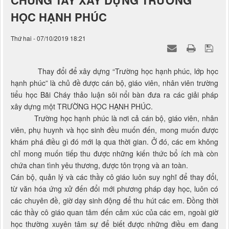
CHUNG TAY XÂY DỰNG TRƯỜNG
HỌC HẠNH PHÚC
Thứ hai - 07/10/2019 18:21
Thay đổi để xây dựng “Trường học hạnh phúc, lớp học
hạnh phúc” là chủ đề được cán bộ, giáo viên, nhân viên trường
tiểu học Bãi Cháy thảo luận sôi nổi bàn đưa ra các giải pháp
xây dựng một TRƯỜNG HỌC HẠNH PHÚC.
Trường học hạnh phúc là nơi cả cán bộ, giáo viên, nhân
viên, phụ huynh và học sinh đều muốn đến, mong muốn được
khám phá điều gì đó mới lạ qua thời gian. Ở đó, các em không
chỉ mong muốn tiếp thu được những kiến thức bổ ích mà còn
chứa chan tình yêu thương, được tôn trọng và an toàn.
Cán bộ, quản lý và các thầy cô giáo luôn suy nghĩ để thay đổi,
từ văn hóa ứng xử đến đổi mới phương pháp dạy học, luôn có
các chuyên đề, giờ dạy sinh động để thu hút các em. Đồng thời
các thầy cô giáo quan tâm đến cảm xúc của các em, ngoài giờ
học thường xuyên tâm sự để biết được những điều em đang