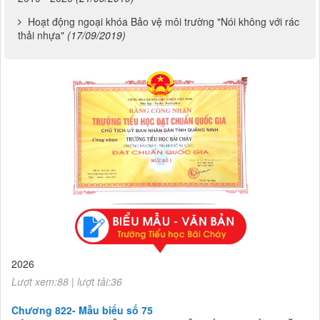
Hoạt động ngoại khóa Bảo vệ môi trường "Nói không với rác
thải nhựa"
(17/09/2019)
Chương 822- Mẫu biểu số 75
CÔNG KHAI THỰC HIỆN THU-CHI NGÂN SÁCH 6 THÁNG NĂM
2026
Lượt xem:88 | lượt tải:36
Chương 822- Mẫu biểu số 75
CÔNG KHAI THỰC HIỆN THU-CHI NGÂN SÁCH 6 THÁNG NĂM