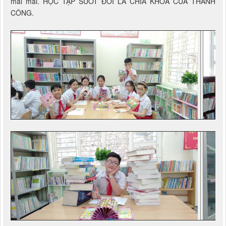
mãi mãi. HỌC TẬP SUỐT ĐỜI LÀ CHÌA KHÓA CỦA THÀNH
CÔNG.