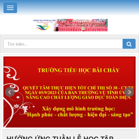
HƯỞNG ỨNG TUẦN LỄ HỌC TẬP