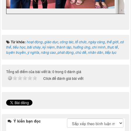
Từ khóa:
hoạt động
,
giáo dục
,
công tác
,
tổ chức
,
ngày càng
,
thế giới
,
có
thể
,
tiểu học
,
bãi cháy
,
kỷ niệm
,
thành lập
,
hưởng ứng
,
chí minh
,
thực tế
,
tuyên truyền
,
ý nghĩa
,
nâng cao
,
phát động
,
chủ đề
,
nhân dân
,
tiếp tục
Tổng số điểm của bài viết là: 0 trong 0 đánh giá
Click để đánh giá bài viết
Ý kiến bạn đọc