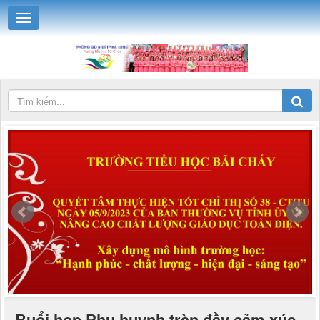
Buổi họp Phụ huynh tràn đầy cảm xúc