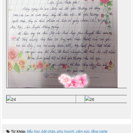
Từ khóa:
tiểu học
,
bãi cháy
,
phụ huynh
,
cảm xúc
,
lắng nghe