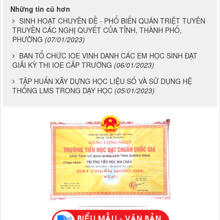
Những tin cũ hơn
SINH HOẠT CHUYÊN ĐỀ - PHỔ BIẾN QUÁN TRIỆT TUYÊN
TRUYỀN CÁC NGHỊ QUYẾT CỦA TỈNH, THÀNH PHỐ,
PHƯỜNG
(07/01/2023)
BAN TỔ CHỨC IOE VINH DANH CÁC EM HỌC SINH ĐẠT
GIẢI KỲ THI IOE CẤP TRƯỜNG
(06/01/2023)
TẬP HUẤN XÂY DỰNG HỌC LIỆU SỐ VÀ SỬ DỤNG HỆ
THỐNG LMS TRONG DẠY HỌC
(05/01/2023)